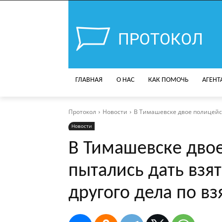
ПРОТОКОЛ
ГЛАВНАЯ
О НАС
КАК ПОМОЧЬ
АГЕНТ
Протокол
Новости
В Тимашевске двое полицейски
Новости
В Тимашевске дво
пытались дать взят
другого дела по вз