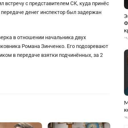
л встречу с представителем СК, куда принёс
и передаче денег инспектор был задержан
Э
Ф
к
верка в отношении начальника двух
15
ковника Романа Зинченко. Его подозревают
ником в передаче взятки подчинённых, за 2
М
к
26