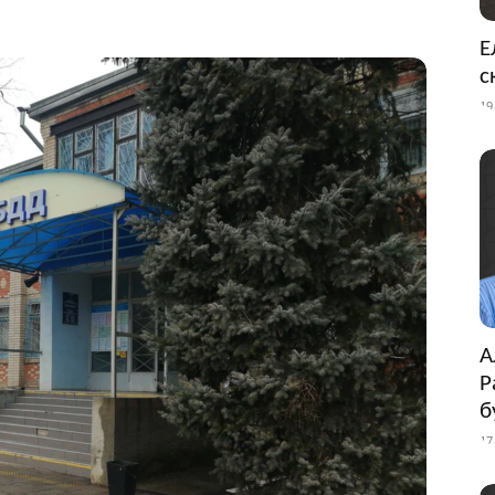
Е
с
19
А
Р
б
17