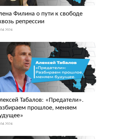
лена Филина о пути к свободе
квозь репрессии
.04.2024
лексей Табалов: «Предатели».
азбираем прошлое, меняем
удущее»
.04.2024