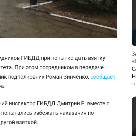
З
удников ГИБДД при попытке дать взятку
«
тета. При этом посредником в передаче
С
Н
ник подполковник Роман Зинченко,
сообщает
16
и».
ний инспектор ГИБДД Дмитрий Р. вместе с
 попытались избежать наказания по
ругой взяткой.