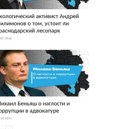
кологический активист Андрей
илимонов о том, устоит ли
раснодарский лесопарк
.02.2024
ихаил Беньяш о наглости и
оррупции в адвокатуре
.10.2023