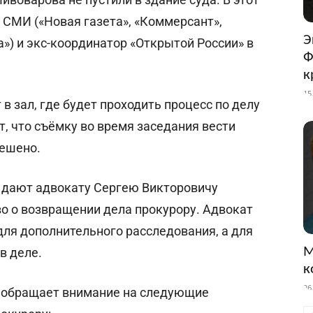
 СМИ («Новая газета», «Коммерсант»,
Э
а») и экс-координатор «Открытой России» в
Ф
к
15
 зал, где будет проходить процесс по делу
, что съёмку во время заседания вести
решено.
о дают адвокату Сергею Викторовичу
о о возвращении дела прокурору. Адвокат
 для дополнительного расследования, а для
М
в деле.
к
26
 обращает внимание на следующие