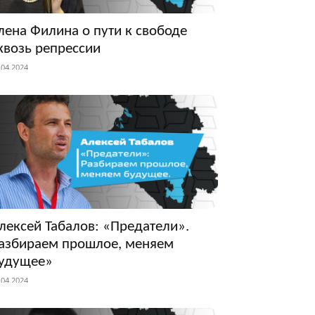
лена Филина о пути к свободе
квозь репрессии
.04.2024
лексей Табалов: «Предатели».
азбираем прошлое, меняем
удущее»
.04.2024