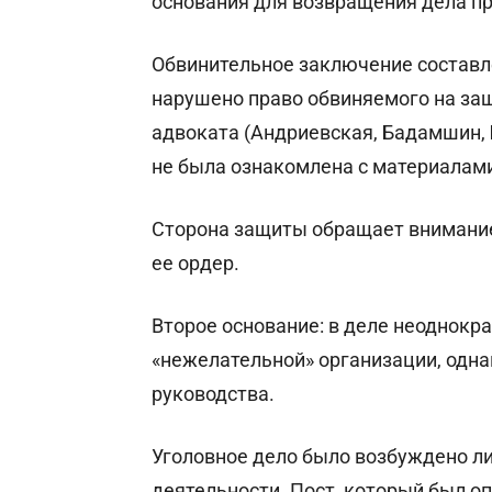
основания для возвращения дела пр
Обвинительное заключение составл
нарушено право обвиняемого на защ
адвоката (Андриевская, Бадамшин, 
не была ознакомлена с материалами
Сторона защиты обращает внимание 
ее ордер.
Второе основание: в деле неоднокр
«нежелательной» организации, однак
руководства.
Уголовное дело было возбуждено ли
деятельности. Пост, который был 