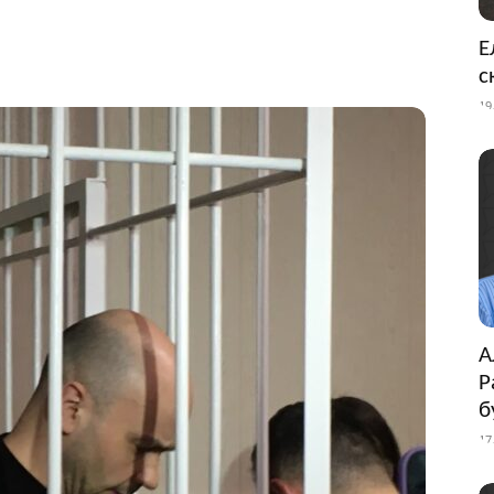
Е
с
19
А
Р
б
17