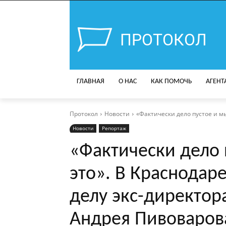
ПРОТОКОЛ
ГЛАВНАЯ
О НАС
КАК ПОМОЧЬ
АГЕНТ
Протокол
Новости
«Фактически дело пустое и мы
Новости
Репортаж
«Фактически дело 
это». В Краснодар
делу экс-директор
Андрея Пивоваров