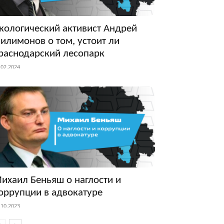
кологический активист Андрей
илимонов о том, устоит ли
раснодарский лесопарк
.02.2024
ихаил Беньяш о наглости и
оррупции в адвокатуре
.10.2023