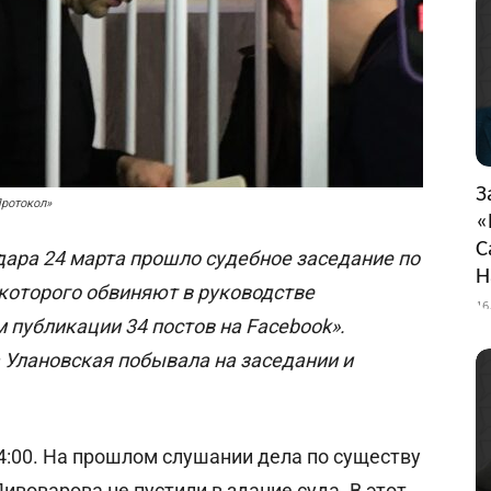
З
Протокол»
«
С
ара 24 марта прошло судебное заседание по
Н
которого обвиняют в руководстве
16
 публикации 34 постов на Facebook».
 Улановская побывала на заседании и
4:00. На прошлом слушании дела по существу
ивоварова не пустили в здание суда. В этот