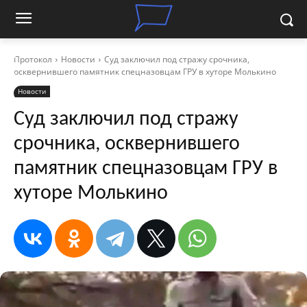
Протокол
Новости
Суд заключил под стражу срочника,
осквернившего памятник спецназовцам ГРУ в хуторе Молькино
Новости
Суд заключил под стражу
срочника, осквернившего
памятник спецназовцам ГРУ в
хуторе Молькино