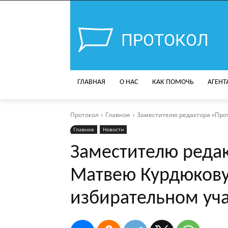
ПРОТОКОЛ
ГЛАВНАЯ
О НАС
КАК ПОМОЧЬ
АГЕНТ
Протокол
Главное
Заместителю редактора «Про
Главное
Новости
Заместителю реда
Матвею Курдюкову
избирательном уча