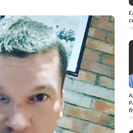
Е
с
19
А
Р
б
17