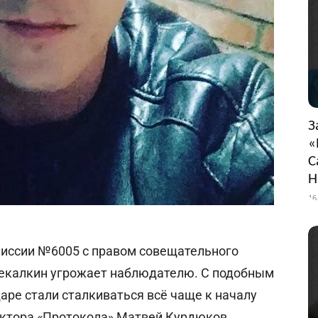
З
«
С
Н
16
миссии №6005 с правом совещательного
 Чекалкин угрожает наблюдателю. С подобным
ре стали сталкиваться всё чаще к началу
ктора «Протокола» Матвей Курдюков