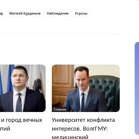
ар
Матвей Курдюков
Наблюдение
Угрозы
Главное
 и город вечных
Университет конфликта
ытий
интересов. ВолгГМУ:
медицинский