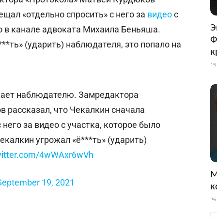
ещал «отдельно спросить» с него за
видео
с
Э
о в канале адвоката Михаила Беньяша.
Ф
**ть» (ударить) наблюдателя, это попало на
к
15
ожает наблюдателю. Замредактора
 рассказал, что Чекалкин сначала
 него за видео с участка, которое было
екалкин угрожал «ё***ть» (ударить)
twitter.com/4wWAxr6wVh
М
September 19, 2021
к
26