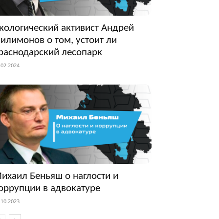
кологический активист Андрей
илимонов о том, устоит ли
раснодарский лесопарк
.02.2024
ихаил Беньяш о наглости и
оррупции в адвокатуре
.10.2023