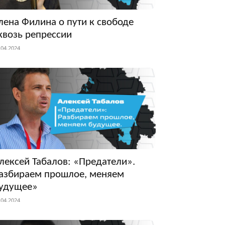
лена Филина о пути к свободе
квозь репрессии
.04.2024
лексей Табалов: «Предатели».
азбираем прошлое, меняем
удущее»
.04.2024