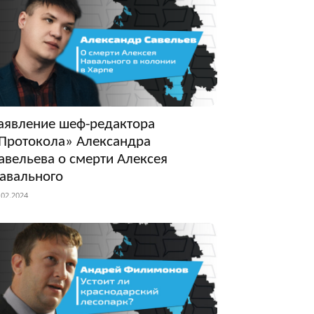
аявление шеф-редактора
Протокола» Александра
авельева о смерти Алексея
авального
.02.2024