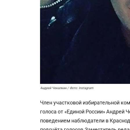
Андрей Чекалкин / Фото: Instagram
Член участковой избирательной ко
голоса от «Единой России» Андрей
поведением наблюдатели в Краснода
подсчёта голосов.
Заместитель реда