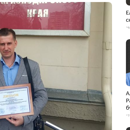
Е
с
19
А
Р
б
17