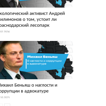
кологический активист Андрей
илимонов о том, устоит ли
раснодарский лесопарк
.02.2024
ихаил Беньяш о наглости и
оррупции в адвокатуре
.10.2023