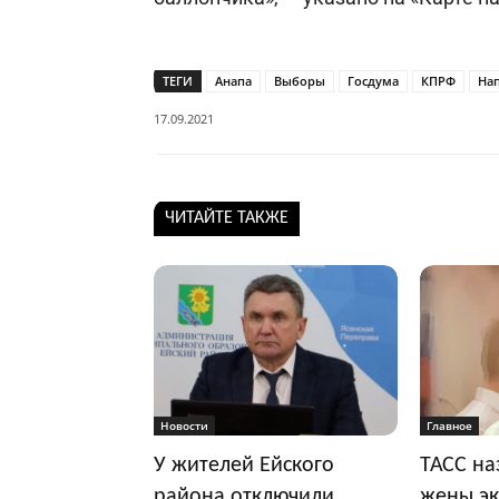
ТЕГИ
Анапа
Выборы
Госдума
КПРФ
На
17.09.2021
ЧИТАЙТЕ ТАКЖЕ
Новости
Главное
У жителей Ейского
ТАСС на
района отключили
жены эк