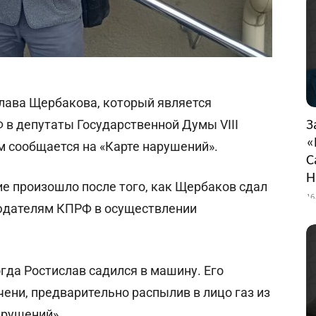
лава Щербакова, который является
в депутаты Государственной Думы VIII
З
«
 сообщается на «Карте нарушений».
С
Н
ие произошло после того, как Щербаков сдал
16
юдателям КПРФ в осуществлении
гда Ростислав садился в машину. Его
чени, предварительно распылив в лицо газ из
арушений».