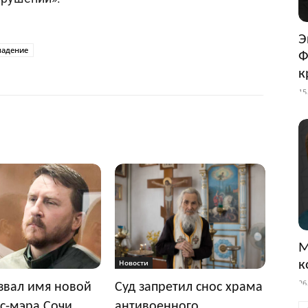
Э
падение
Ф
к
15
М
к
Новости
26
звал имя новой
Суд запретил снос храма
с-мэра Сочи
антивоенного