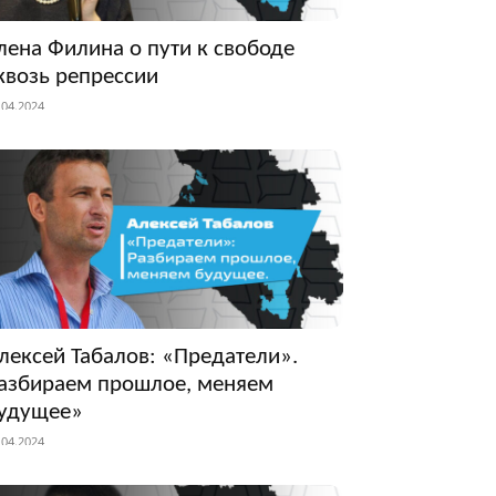
лена Филина о пути к свободе
квозь репрессии
.04.2024
лексей Табалов: «Предатели».
азбираем прошлое, меняем
удущее»
.04.2024