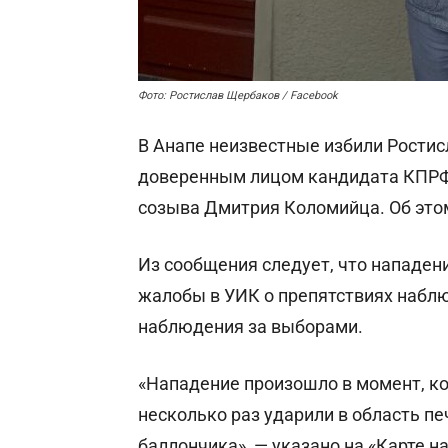
Фото: Ростислав Щербаков / Facebook
В Анапе неизвестные избили Ростис
доверенным лицом кандидата КПРФ 
созыва Дмитрия Коломийца. Об этом
Из сообщения следует, что нападен
жалобы в УИК о препятствиях набл
наблюдения за выборами.
«Нападение произошло в момент, ко
несколько раз ударили в область пе
баллончика», — указано на «Карте н