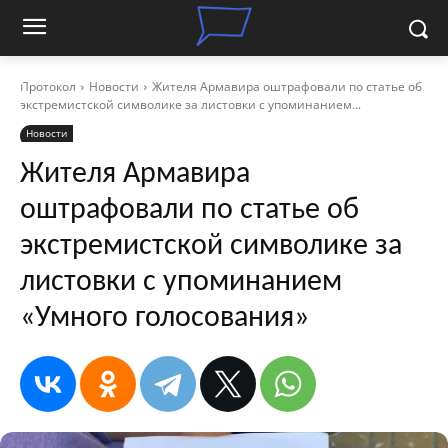
Протокол
Новости
Жителя Армавира оштрафовали по статье об
экстремистской символике за листовки с упоминанием...
Новости
Жителя Армавира
оштрафовали по статье об
экстремистской символике за
листовки с упоминанием
«Умного голосования»