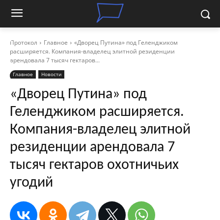
Протокол
Главное
«Дворец Путина» под Геленджиком
расширяется. Компания-владелец элитной резиденции
арендовала 7 тысяч гектаров...
Главное
Новости
«Дворец Путина» под
Геленджиком расширяется.
Компания-владелец элитной
резиденции арендовала 7
тысяч гектаров охотничьих
угодий