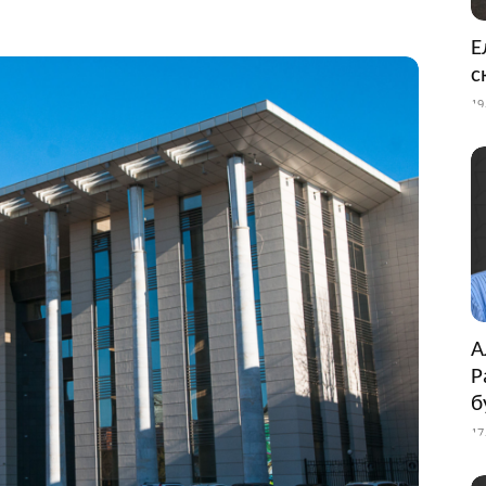
Е
с
19
А
Р
б
17