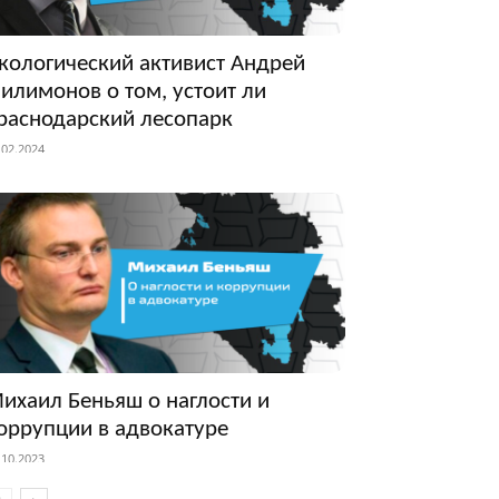
кологический активист Андрей
илимонов о том, устоит ли
раснодарский лесопарк
.02.2024
ихаил Беньяш о наглости и
оррупции в адвокатуре
.10.2023