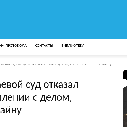
АМ ПРОТОКОЛА
КОНТАКТЫ
БИБЛИОТЕКА
тказал адвокату в ознакомлении с делом, сославшись на гостайну
евой суд отказал
млении с делом,
тайну