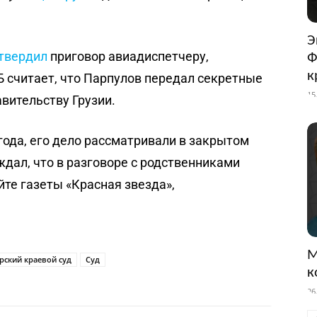
Э
твердил
приговор авиадиспетчеру,
Ф
к
Б считает, что Парпулов передал секретные
15
авительству Грузии.
года, его дело рассматривали в закрытом
ждал, что в разговоре с родственниками
йте газеты «Красная звезда»,
М
рский краевой суд
Суд
к
26