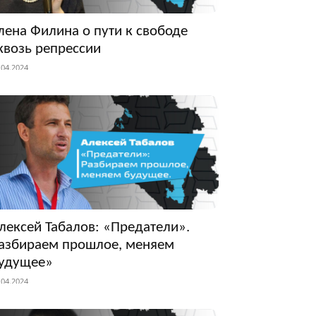
лена Филина о пути к свободе
квозь репрессии
.04.2024
лексей Табалов: «Предатели».
азбираем прошлое, меняем
удущее»
.04.2024