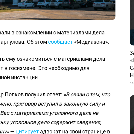
зали в ознакомлении с материалами дела
Парпулова. Об этом
сообщает
«Медиазона».
З
ь ему ознакомиться с материалами дела
«
С
т в госизмене. Это необходимо для
Н
ной инстанции.
16
р Попков получил ответ:
«В связи с тем, что
ено, приговор вступил в законную силу и
Вас с материалами уголовного дела не
ьку уголовное дело содержит сведения,
йну»
—
цитирует
адвокат на свой странице в