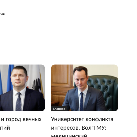
хия
Главное
 и город вечных
Университет конфликта
ытий
интересов. ВолгГМУ:
медицинский