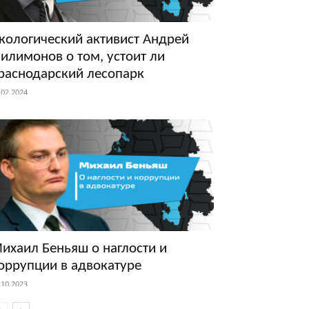
кологический активист Андрей
илимонов о том, устоит ли
раснодарский лесопарк
.02.2024
ихаил Беньяш о наглости и
оррупции в адвокатуре
.10.2023