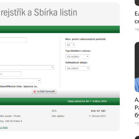
Е
с
19
А
Р
б
17