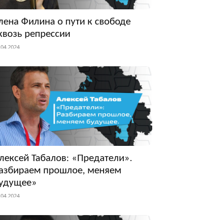
лена Филина о пути к свободе
квозь репрессии
.04.2024
лексей Табалов: «Предатели».
азбираем прошлое, меняем
удущее»
.04.2024