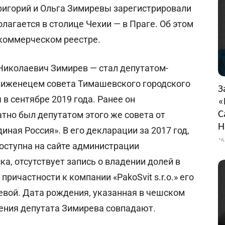
 Григорий и Ольга Зимиревы зарегистрировали
лагается в столице Чехии — в Праге. Об этом
коммерческом реестре.
Николаевич Зимирев — стал депутатом-
иженецем совета Тимашевского городского
З
 в сентябре 2019 года. Ранее он
«
С
тно был депутатом этого же совета от
Н
диная Россия». В его декларации за 2017 год,
16
оступна на сайте администрации
а, отсутствует запись о владении долей в
ричастности к компании «PakoSvit s.r.o.» его
евой. Дата рождения, указанная в чешском
ения депутата Зимирева совпадают.