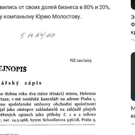
ились от своих долей бизнеса в 80% и 20%,
у компаньону Юрию Молостову.
Э
Ф
к
15
М
к
26