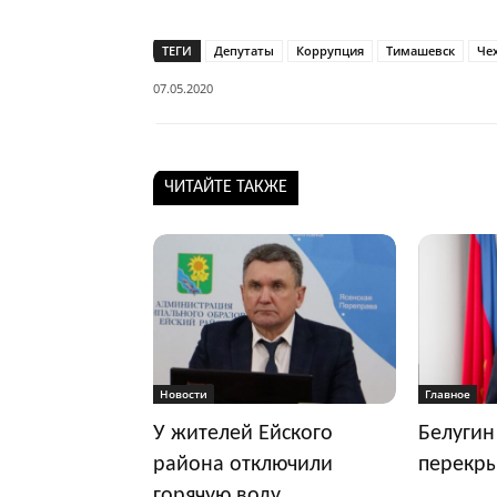
ТЕГИ
Депутаты
Коррупция
Тимашевск
Че
07.05.2020
ЧИТАЙТЕ ТАКЖЕ
Новости
Главное
У жителей Ейского
Белугин
района отключили
перекр
горячую воду