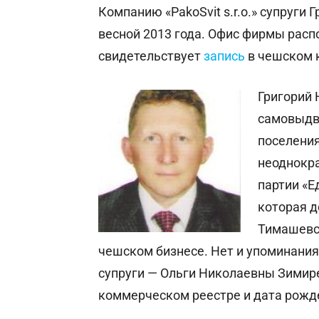
Компанию «PakoSvit s.r.o.» супруги
весной 2013 года. Офис фирмы распо
свидетельствует
запись
в чешском 
Григорий 
самовыдв
поселения
неоднокра
партии «Е
которая д
Тимашевск
чешском бизнесе. Нет и упоминания п
супруги — Ольги Николаевны Зимир
коммерческом реестре и дата рожд