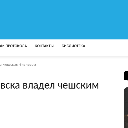
АМ ПРОТОКОЛА
КОНТАКТЫ
БИБЛИОТЕКА
ел чешским бизнесом
евска владел чешским