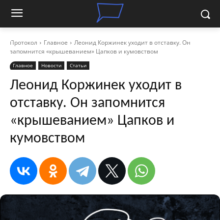
Протокол
Главное
Леонид Коржинек уходит в отставку. Он
запомнится «крышеванием» Цапков и кумовством
Главное
Новости
Статьи
Леонид Коржинек уходит в
отставку. Он запомнится
«крышеванием» Цапков и
кумовством